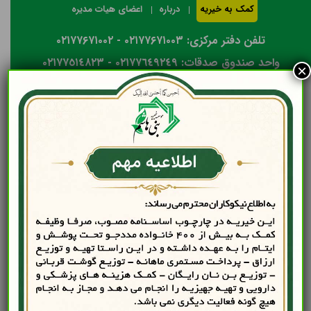
کمک به خیریه
درباره
اعضای هیات مدیره
تلفن دفتر مرکزی: ۰۲۱۷۷۶۷۱۰۰۳ - ۰۲۱۷۷۶۷۱۰۰۲
واحد صندوق صدقات: ٠٢١٧٧٦٤٩٢٤٩ - ٠٢١٧٧٥١٤٨٢٣
×
انصراف از پرداخت آنلاین
با سلام و احترام
خیر گرامی