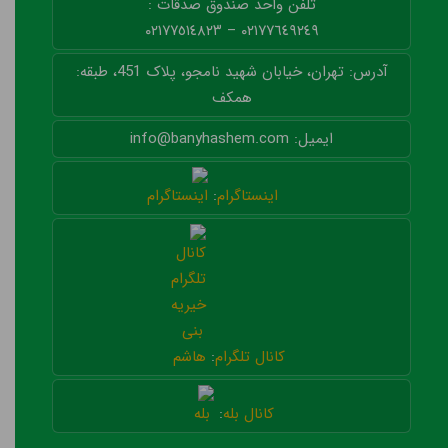
تلفن واحد صندوق صدقات :
٠٢١٧٧٦٤٩٢٤٩ – ٠٢١٧٧٥١٤٨٢٣
آدرس: تهران، خیابان شهید نامجو، پلاک 451، طبقه:
همکف
ایمیل: info@banyhashem.com
اینستاگرام
:
کانال تلگرام
:
کانال بله
: