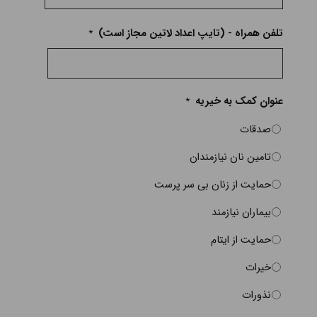
نام
تلفن همراه - (تایپ اعداد لاتین مجاز است)
*
و
نام
خانوادگی
عنوان کمک به خیریه
*
صدقات
تامین نان نیازمندان
حمایت از زنان بی سر پرست
بیماران نیازمند
حمایت از ایتام
خیرات
نذورات