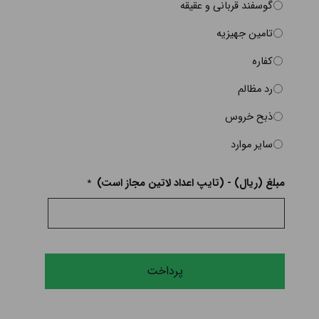
گوسفند قربانی و عقیقه
تامین جهیزیه
کفاره
رد مظالم
ذبح خروس
سایر موارد
مبلغ (ریال) - (تایپ اعداد لاتین مجاز است)
*