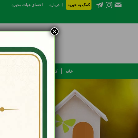
کمک به خیریه
درباره
اعضای هیات مدیره
×
خانه
کمپین ها و پویش ها
نذورات فر