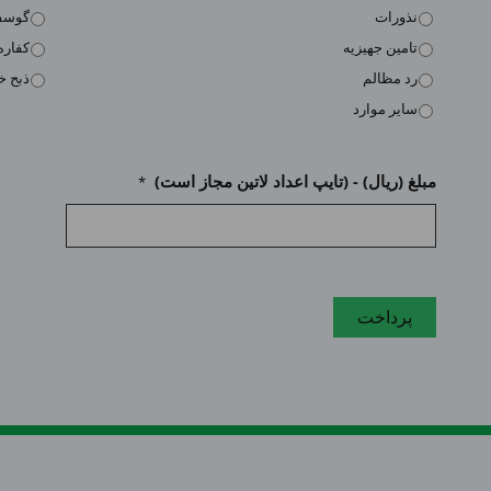
نذورات
گوسفن
تامین جهیزیه
کفاره
رد مظالم
ذبح 
سایر موارد
مبلغ (ریال) - (تایپ اعداد لاتین مجاز است)
*