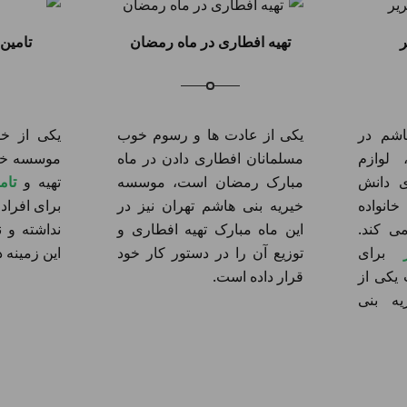
ر
تهیه افطاری در ماه رمضان
تامین
اشم در
یکی از عادت ها و رسوم خوب
یکی از خد
 لوازم
مسلمانان افطاری دادن در ماه
موسسه خیر
ای دانش
مبارک رمضان است، موسسه
تهیه و
تام
انواده
خیریه بنی هاشم تهران نیز در
برای افراد
ی کند.
این ماه مبارک تهیه افطاری و
نداشته و ن
برای
توزیع آن را در دستور کار خود
این زمینه د
 یکی از
قرار داده است.
ه بنی