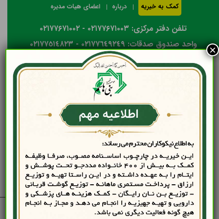
کمک به خیریه
درباره
اعضای هیات مدیره
تلفن دفتر مرکزی: ۰۲۱۷۷۶۷۱۰۰۳ - ۰۲۱۷۷۶۷۱۰۰۲
واحد صندوق صدقات: ٠٢١٧٧٦٤٩٢٤٩ - ٠٢١٧٧٥١٤٨٢٣
×
درباره
banyhashem
This author has not written his bio yet.
But we are proud to say that
banyhashem
contributed 38 entries already.